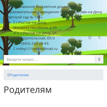
Муниципальное бюджетное дошкольное
образовательное учреждение города Ростова-на-Дону
«Детский сад № 121»
г.Ростов-на-Дону,
Михаила Нагибина, д.35
«Г», г.Ростов-на-Дону, ул.
Симферопольская, 65/3
+7 (863) 243-68-65
mdoy121rostov@mail.ru
Родителям
Родителям