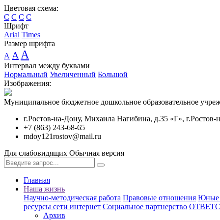
Цветовая схема:
C
C
C
C
Шрифт
Arial
Times
Размер шрифта
A
A
A
Интервал между буквами
Нормальный
Увеличенный
Большой
Изображения:
Муниципальное бюджетное дошкольное образовательное учреж
г.Ростов-на-Дону, Михаила Нагибина, д.35 «Г», г.Ростов-
+7 (863) 243-68-65
mdoy121rostov@mail.ru
Для слабовидящих
Обычная версия
Главная
Наша жизнь
Научно-методическая работа
Правовые отношения
Юные 
ресурсы сети интернет
Социальное партнерство
ОТВЕТ
Архив