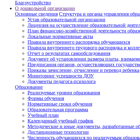
Благоустройство
О дошкольной организации
Основные сведения
Структура и органы управления обра
Устав образовательной организации
Лицензия на осуществление образовательной деяте
План финансово-хозяйственной деятельности образ
Локальные нормативные акты
Правила внутреннего распорядка обучающихся
Правила внутреннего трудового распорядка и колл
Отчет о результатах самообследования
Документ об установлении размера платы, взимаемо
Предписания органов, осуществляющих государстве
Приказы зачисление, отчисление и перевод ребенка
Мониторинг успешности ДОУ
Документы педагога-психолога
Образование
Реализуемые уровни образования
Формы обучения
Нормативные сроки обучения
Образовательная программа
Учебный план
Календарный учебный график
Методические и иные документы, разработанные о
Дистанционные технологии
Численность обучающихся по реализуемым образо