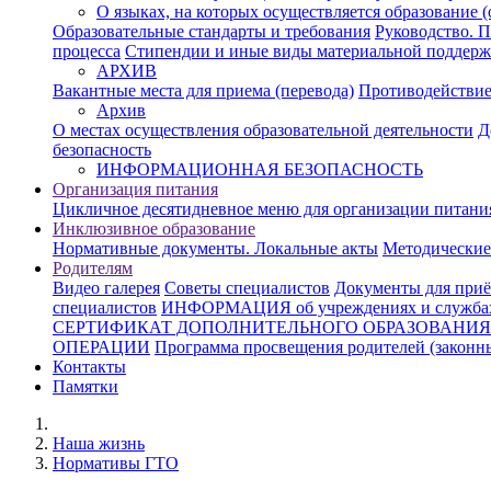
О языках, на которых осуществляется образование (
Образовательные стандарты и требования
Руководство. П
процесса
Стипендии и иные виды материальной поддер
АРХИВ
Вакантные места для приема (перевода)
Противодействие
Архив
О местах осуществления образовательной деятельности
Д
безопасность
ИНФОРМАЦИОННАЯ БЕЗОПАСНОСТЬ
Организация питания
Цикличное десятидневное меню для организации питани
Инклюзивное образование
Нормативные документы. Локальные акты
Методические
Родителям
Видео галерея
Советы специалистов
Документы для приё
специалистов
ИНФОРМАЦИЯ об учреждениях и службах, 
СЕРТИФИКАТ ДОПОЛНИТЕЛЬНОГО ОБРАЗОВАНИЯ
ОПЕРАЦИИ
Программа просвещения родителей (законн
Контакты
Памятки
Наша жизнь
Нормативы ГТО