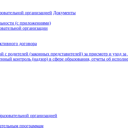
зовательной организацией
Документы
льности (с приложениями)
овательной организации
ективного договора
й с родителей (законных представителей) за присмотр и уход за
нный контроль (надзор) в сфере образования, отчеты об исполн
бразовательной организацией
вательным программам