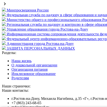
keyboard_arrow_right
Минпросвещения России
Федеральная служба по надзору в сфере образования и наук
Министерство общего и профессионального образования Ро
Региональная служба по надзору и контролю в сфере образо
Управление образования города Ростова-на-Дону
Информационная система сопровождения деятельности фе
Федеральный центр информационно-образовательных ресур
Администрация города Ростова-на-Дону
ЗАЩИТА ПЕРСОНАЛЬНЫХ ДАННЫХ
Разделы:
Наша жизнь
О дошкольной организации
Организация питания
Инклюзивное образование
Родителям
Наши странички:
Наши контакты:
г.Ростов-на-Дону, Михаила Нагибина, д.35 «Г», г.Ростов-
+7 (863) 243-68-65