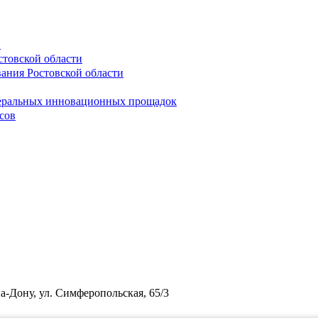
и
стовской области
вания Ростовской области
деральных инновационных прощадок
сов
на-Дону, ул. Симферопольская, 65/3