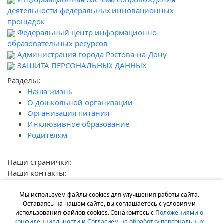
деятельности федеральных инновационных
прощадок
Федеральный центр информационно-
образовательных ресурсов
Администрация города Ростова-на-Дону
ЗАЩИТА ПЕРСОНАЛЬНЫХ ДАННЫХ
Разделы:
Наша жизнь
О дошкольной организации
Организация питания
Инклюзивное образование
Родителям
Наши странички:
Наши контакты:
г.Ростов-на-Дону, Михаила Нагибина, д.35 «Г»,
г.Ростов-на-Дону, ул. Симферопольская, 65/3
Мы используем файлы cookies для улучшения работы сайта.
Оставаясь на нашем сайте, вы соглашаетесь с условиями
+7 (863) 243-68-65
использования файлов cookies. Ознакомтесь с
Положениями о
mdoy121rostov@mail.ru
конфиденциальности и Согласием на обработку персональных