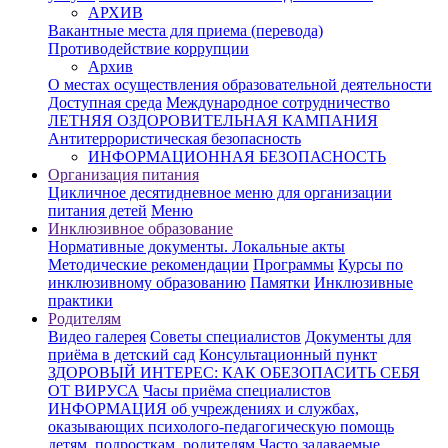
АРХИВ
Вакантные места для приема (перевода)
Противодействие коррупции
Архив
О местах осуществления образовательной деятельности
Доступная среда
Международное сотрудничество
ЛЕТНЯЯ ОЗДОРОВИТЕЛЬНАЯ КАМПАНИЯ
Антитеррористическая безопасность
ИНФОРМАЦИОННАЯ БЕЗОПАСНОСТЬ
Организация питания
Цикличное десятидневное меню для организации
питания детей
Меню
Инклюзивное образование
Нормативные документы. Локальные акты
Методические рекомендации
Программы
Курсы по
инклюзивному образованию
Памятки
Инклюзивные
практики
Родителям
Видео галерея
Советы специалистов
Документы для
приёма в детский сад
Консультационный пункт
ЗДОРОВЫЙ ИНТЕРЕС: КАК ОБЕЗОПАСИТЬ СЕБЯ
ОТ ВИРУСА
Часы приёма специалистов
ИНФОРМАЦИЯ об учреждениях и службах,
оказывающих психолого-педагогическую помощь
детям, подросткам, родителям
Часто задаваемые