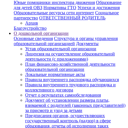
Юные помощники инспектора движения
Образование
для детей ОВЗ
Нормативы ГТО
Успехи и достижения
Образовательные ресурсы сети интернет
Социальное
партнерство
ОТВЕТСТВЕННЫЙ РОДИТЕЛЬ
Архив
Благоустройство
О дошкольной организации
Основные сведения
Структура и органы управления
образовательной организацией
Документы
Устав образовательной организации
Лицензия на осуществление образовательной
деятельности (с приложениями)
План финансово-хозяйственной деятельности
образовательной организации
Локальные нормативные акты
Правила внутреннего распорядка обучающихся
Правила внутреннего трудового распорядка и
коллективного договора
Отчет о результатах самообследования
Документ об установлении размера платы,
взимаемой с родителей (законных представителей)
за присмотр и уход за детьми
Предписания органов, осуществляющих
государственный контроль (надзор) в сфере
образования, отчеты об исполнении таких