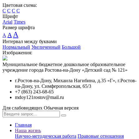
Цветовая схема:
C
C
C
C
Шрифт
Arial
Times
Размер шрифта
A
A
A
Интервал между буквами
Нормальный
Увеличенный
Большой
Изображения:
Муниципальное бюджетное дошкольное образовательное
учреждение города Ростова-на-Дону «Детский сад № 121»
г.Ростов-на-Дону, Михаила Нагибина, д.35 «Г», г.Ростов-
на-Дону, ул. Симферопольская, 65/3
+7 (863) 243-68-65
mdoy121rostov@mail.ru
Для слабовидящих
Обычная версия
Главная
Наша жизнь
Научно-методическая работа
Правовые отношения